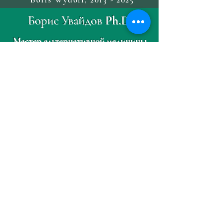
Борис Увайдов Ph.D.
Мастер альтернативной медицины
Найдите свой путь к 
исцелению.
Имя
*
Фамилия
*
Электронная почта
*
Телефон
*