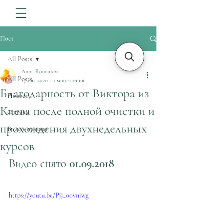
Пост
All Posts
Anna Romanova
All Posts
17 мая 2020 г.
1 мин. чтения
Благодарность от Виктора из
Новости
Киева после полной очистки и
Отзывы
прохождения двухнедельных
Видео-отзывы
курсов
Видео снято 01.09.2018
https://youtu.be/Pjj_00vnjwg