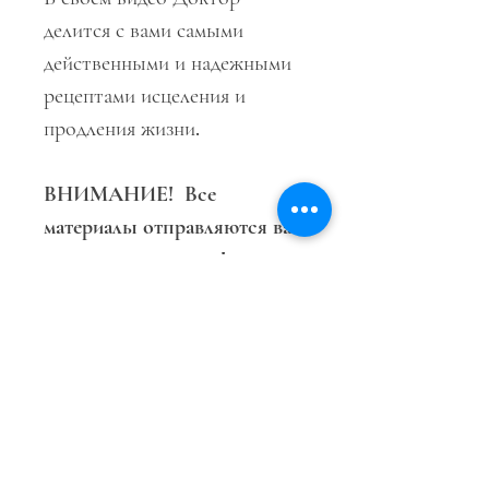
делится с вами самыми
действенными и надежными
рецептами исцеления и
продления жизни.
ВНИМАНИЕ! Все
материалы отправляются вам
в электронном виде!
Оплата и доставка
Внимание! Отправка
электронных книг и
видеоматериалов
📄 Отзывы о книге (PDF)
осуществляется на вашу