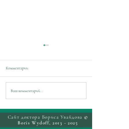
Комментарии
Новое почетное звание,
Восстановление с
Ваш комментарий...
новые дипломы, новый
сосудистой систем
уровень...
Сайт доктора Бориса Увайдова ©
Boris Wydoff,
2013 - 2025