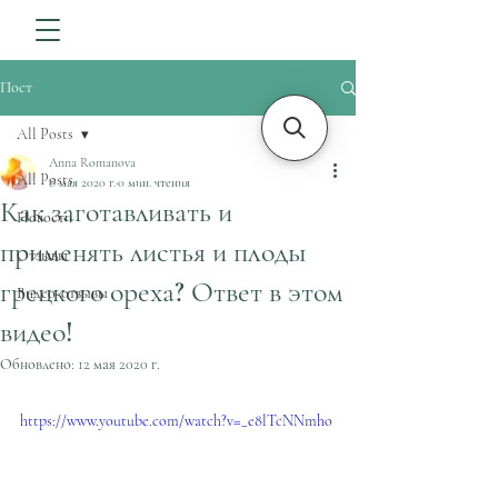
Пост
All Posts
Anna Romanova
All Posts
8 мая 2020 г.
0 мин. чтения
Как заготавливать и
Новости
применять листья и плоды
Отзывы
грецкого ореха? Ответ в этом
Видео-отзывы
видео!
Обновлено:
12 мая 2020 г.
https://www.youtube.com/watch?v=_e8lTcNNmho