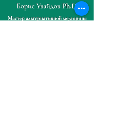
Борис Увайдов Ph.D.
Мастер альтернативной медицины
Найдите свой путь к 
исцелению.
Имя
*
Фамилия
*
Электронная почта
*
Телефон
*