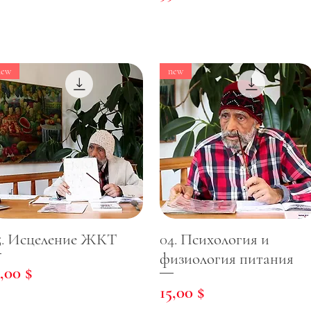
new
new
5. Исцеление ЖКТ
04. Психология и
физиология питания
ена
5,00 $
Цена
15,00 $