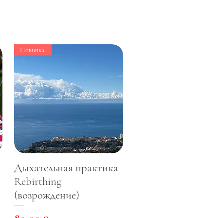
Новинка!
Дыхательная практика
Rebirthing
(возрождение)
Цена