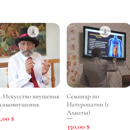
8. Искусство внушения
Семинар по
 самовнушения.
Натуропатии (г.
Алматы)
ена
5,00 $
Цена
350,00 $