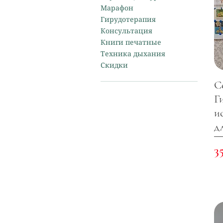
Марафон
Гирудотерапия
Консультация
Книги печатные
Техника дыхания
Скидки
С
Г
и
д
Ц
3