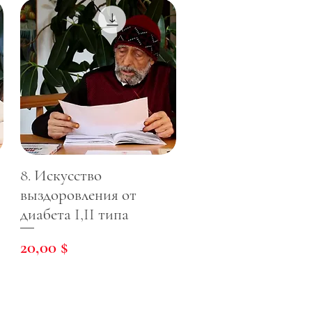
8. Искусство
выздоровления от
диабета I,II типа
Цена
20,00 $