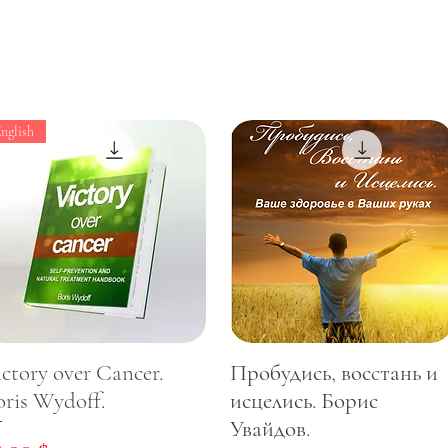
nglish
ictory over Cancer.
Пробудись, восcтань и
oris Wydoff.
исцелись. Борис
Увайдов.