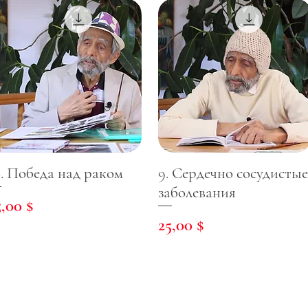
0. Победа над раком
9. Сердечно сосудистые
заболевания
ена
5,00 $
Цена
25,00 $