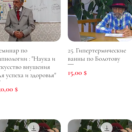
еминар по
25. Гипертермические
ипнологии : "Наука и
ванны по Болотову
скусство внушения
Цена
15,00 $
ля успеха и здоровья"
ена
50,00 $