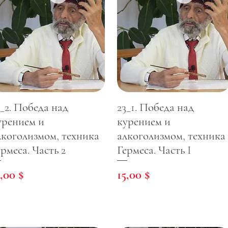
3_2. Победа над
23_1. Победа над
урением и
курением и
лкоголизмом, техника
алкоголизмом, техника
ермеса. Часть 2
Гермеса. Часть I
ена
Цена
5,00 $
15,00 $