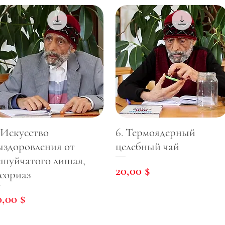
. Искусство
6. Термоядерный
ыздоровления от
целебный чай
ешуйчатого лишая,
Цена
20,00 $
сориаз
ена
0,00 $